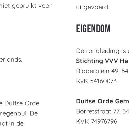
iet gebruikt voor
uitgevoerd.
Eigendom
De rondleiding is
erlands.
Stichting VVV He
Ridderplein 49, 5
KvK 54160073
Duitse Orde Gem
e Duitse Orde
Borretstraat 77, 
 regenbui. De
KVK 74976796
ndt in de