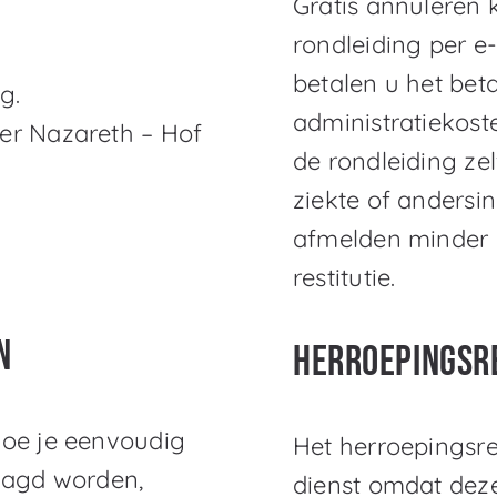
Gratis annuleren 
rondleiding per e
betalen u het be
g.
administratiekost
er Nazareth – Hof
de rondleiding ze
ziekte of andersin
afmelden minder 
restitutie.
n
Herroepingsr
doe je eenvoudig
Het herroepingsre
raagd worden,
dienst omdat dez