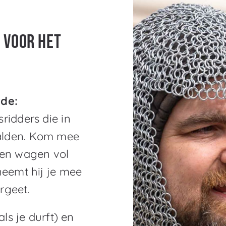
k voor het
rde:
ridders die in
alden. Kom mee
een wagen vol
neemt hij je mee
rgeet.
ls je durft) en