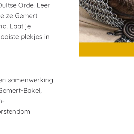
Duitse Orde. Leer
oe ze Gemert
d. Laat je
oiste plekjes in
 een samenwerking
Gemert-Bakel,
m-
orstendom