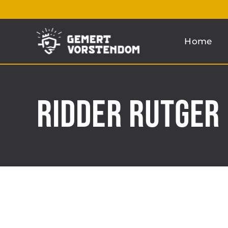
Ga
naar
Home
inhoud
Ridder Rutger