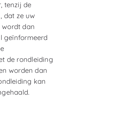
, tenzij de
, dat ze uw
U wordt dan
ail geïnformeerd
de
et de rondleiding
ken worden dan
rondleiding kan
ngehaald.